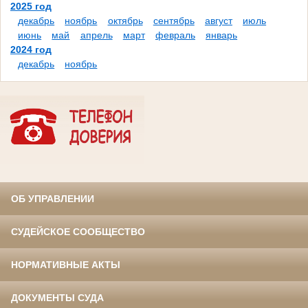
2025 год
декабрь
ноябрь
октябрь
сентябрь
август
июль
июнь
май
апрель
март
февраль
январь
2024 год
декабрь
ноябрь
ОБ УПРАВЛЕНИИ
СУДЕЙСКОЕ СООБЩЕСТВО
НОРМАТИВНЫЕ АКТЫ
ДОКУМЕНТЫ СУДА